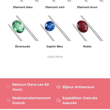
Diamant bleu
Diamant vert
Diamant brun
Émeraude
Saphir Bleu
Rubis
View More
Retours Dans Les 60
Bijoux Artisanaux
Jours
Redimensionnement
Expédition Gratuite
Gratuit
Assurée