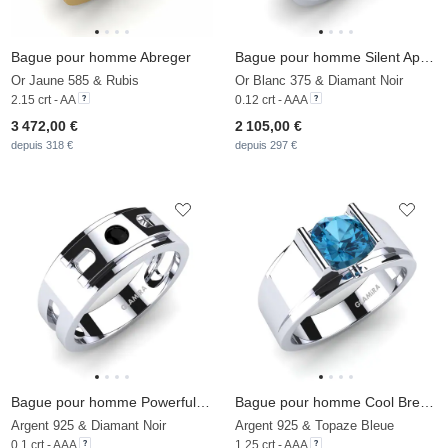
Bague pour homme Abreger
Bague pour homme Silent Approval
Or Jaune 585 & Rubis
Or Blanc 375 & Diamant Noir
2.15 crt - AA
0.12 crt - AAA
3 472,00 €
2 105,00 €
depuis 318 €
depuis 297 €
Bague pour homme Powerful Mind
Bague pour homme Cool Breeze
Argent 925 & Diamant Noir
Argent 925 & Topaze Bleue
0.1 crt - AAA
1.25 crt - AAA