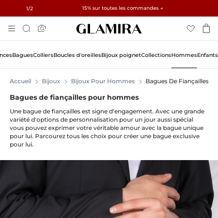
✓ Retours sous 60 jours ✓ Redimensionnement gratuit
15% sur toutes les commandes →
1
/2
Aller
Rechercher
Au
Contenu
ances
Bagues
Colliers
Boucles d'oreilles
Bijoux poignet
Collections
Hommes
Enfants
Accueil
Bijoux
Bijoux Pour Hommes
Bagues De Fiançailles
Bagues de fiançailles pour hommes
Une bague de fiançailles est signe d'engagement. Avec une grande
variété d'options de personnalisation pour un jour aussi spécial
vous pouvez exprimer votre véritable amour avec la bague unique
pour lui. Parcourez tous les choix pour créer une bague exclusive
pour lui.