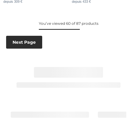
depuis 309 €
depuis 433 €
You’ve viewed 60 of 87 products
Next Page