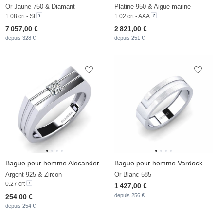
Or Jaune 750 & Diamant
Platine 950 & Aigue-marine
1.08 crt - SI
1.02 crt - AAA
7 057,00 €
2 821,00 €
depuis 328 €
depuis 251 €
Bague pour homme Alecander
Bague pour homme Vardock
Argent 925 & Zircon
Or Blanc 585
0.27 crt
1 427,00 €
depuis 256 €
254,00 €
depuis 254 €