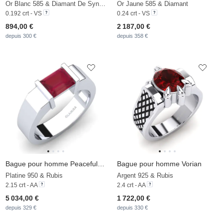
Or Blanc 585 & Diamant De Synthèse
Or Jaune 585 & Diamant
0.192 crt - VS
0.24 crt - VS
894,00 €
2 187,00 €
depuis 300 €
depuis 358 €
Bague pour homme Peaceful Sail
Bague pour homme Vorian
Platine 950 & Rubis
Argent 925 & Rubis
2.15 crt - AA
2.4 crt - AA
5 034,00 €
1 722,00 €
depuis 329 €
depuis 330 €