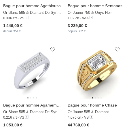
Bague pour homme Agathiousa
Bague pour homme Sentanas
Or Blanc 585 & Diamant De Synthèse
Or Jaune 750 & Onyx Noir
0.336 crt - VS
1.02 crt - AAA
1 446,00 €
3 239,00 €
depuis 351 €
depuis 302 €
Bague pour homme Agamemnonos
Bague pour homme Chase
Or Blanc 585 & Diamant De Synthèse
Or Jaune 585 & Diamant
0.216 crt - VS
4.076 crt - VS
1 053,00 €
44 760,00 €