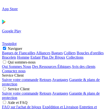
App Store
Google Play
Trustpilot
Naviguer
Bagues de Fiançailles
Alliances
Bagues
Colliers
Boucles d'oreilles
Bracelets
Homme
Enfant
Plus De Bijoux
Collections
Qui sommes-nous
Qui Sommes Nous
Des Ressources Éthiques
Avis des clients
Contactez nous
Service Client
Suivre votre commande
Retours
Avantages
Garantie & plans de
protection
Service Client
Suivre votre commande
Retours
Avantages
Garantie & plans de
protection
Aide et FAQ
FAQ sur l'achat de bijoux
Expédition et Livraison
Entretien et