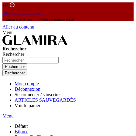
1
/2
15% sur toutes les commandes →
✓ Retours sous 60 jours ✓ Redimensionnement gratuit
Aller au contenu
Menu
Rechercher
Rechercher
Rechercher
Rechercher
Mon compte
Déconnexion
Se connecter / s'inscrire
ARTICLES SAUVEGARDÉS
Voir le panier
Menu
Défaut
Bijoux