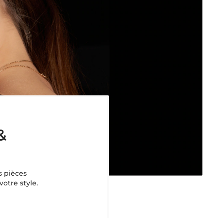
&
s pièces
votre style.