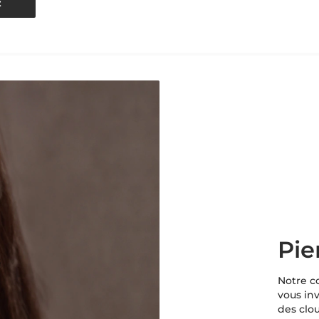
z
Pie
Notre co
vous inv
des clo