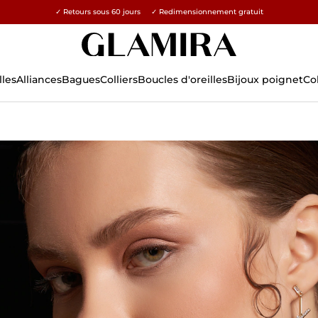
✓ Retours sous 60 jours ✓ Redimensionnement gratuit
15% sur toutes les commandes →
lles
Alliances
Bagues
Colliers
Boucles d'oreilles
Bijoux poignet
Co